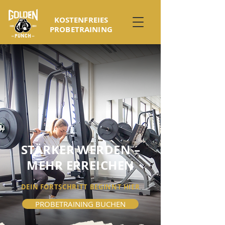
KOSTENFREIES
PROBETRAINING
STÄRKER WERDEN –
MEHR ERREICHEN
DEIN FORTSCHRITT BEGINNT HIER
PROBETRAINING BUCHEN