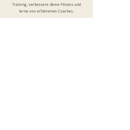
Training, verbessere deine Fitness und
lerne von erfahrenen Coaches.
Tel:. 0171 239 30 10
Mail:. info@golden-punch.de
Name
E-Mail-Adresse
Telefonnummer