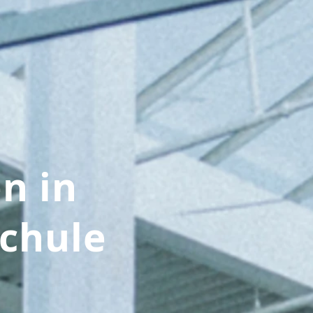
n in
chule