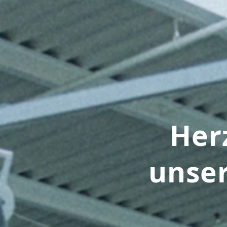
Her
unse