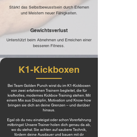
Stärkt das Selbstbewusstsein durch Erlernen
und Meistern neuer Fähigkeiten.
Gewichtsverlust
Unterstützt beim Abnehmen und Erreichen einer
besseren Fitness.
K1-Kickboxen
Bei Team Golden Punch wirst du im K1-Kickboxen
von zwei erfahrenen Trainern begleitet, die für
kraftvolles, modernes Kickbox-Training stehen. Mit
einem Mix aus Disziplin, Motivation und Know-how
bringen sie dich an deine Grenzen – und darüber
hinaus.
Egal ob du neu einsteigst oder schon Vorerfahrung
mitbringst: Unsere Trainer holen dich genau da ab,
wo du stehst. Sie achten auf saubere Technik,
fördern deine Ausdauer und bauen mit dir