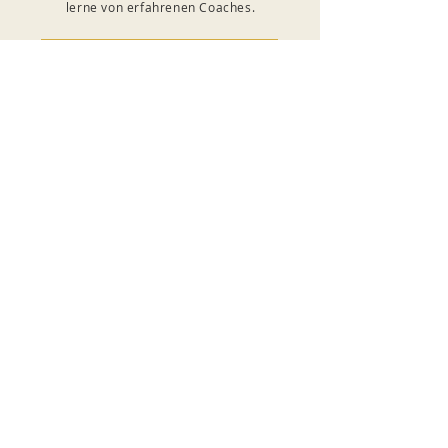
lerne von erfahrenen Coaches.
Tel:. 0171 239 30 10
Mail:. info@golden-punch.de
Name
E-Mail-Adresse
Telefonnummer