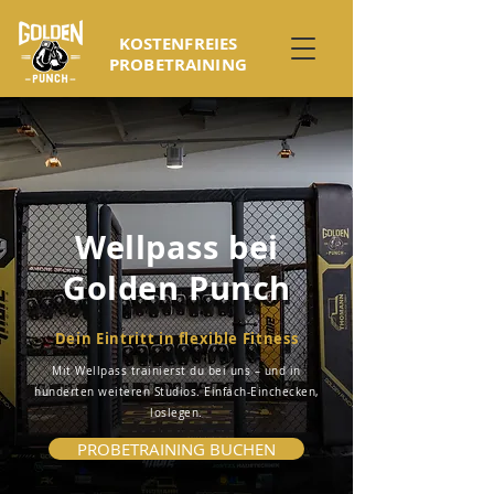
KOSTENFREIES
PROBETRAINING
Wellpass bei
Golden Punch
Dein Eintritt in flexible Fitness
Mit Wellpass trainierst du bei uns – und in
hunderten weiteren Studios. Einfach-Einchecken,
loslegen.
PROBETRAINING BUCHEN